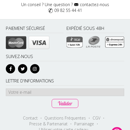
Un conseil ? Une question ?
contactez-nous
09 82 55 44 41
PAIEMENT SÉCURISÉ
EXPÉDIÉ SOUS 48H
SUIVEZ-NOUS
LETTRE D'INFORMATIONS
Contact
·
Questions Fréquentes
·
CGV
·
Presse & Partenariat
·
Parrainage
·
Utiliser votre carte cadeau