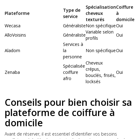
Spécialisation
Coiffure
Type de
Plateforme
cheveux
à
service
texturés
domicile
Wecasa
Généraliste
Non spécifique
Oui
Variable selon
AlloVoisins
Généraliste
Oui
profils
Services à
Aladom
la
Non spécifique
Oui
personne
Cheveux
Spécialisée
crépus,
Zenaba
coiffure
Oui
bouclés, frisés,
afro
locksés
Conseils pour bien choisir sa
plateforme de coiffure à
domicile
Avant de réserver, il est essentiel d’identifier vos besoins