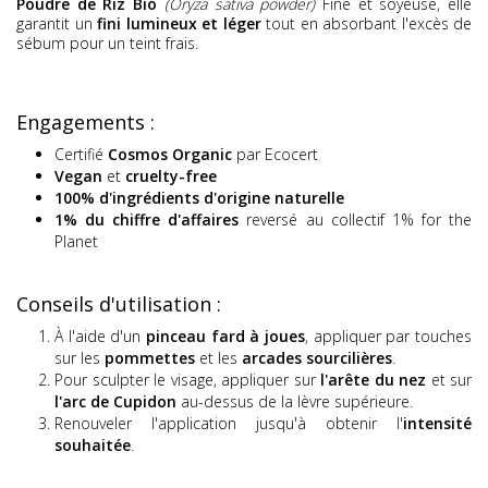
Poudre de Riz Bio
(Oryza sativa powder)
Fine et soyeuse, elle
garantit un
fini lumineux et léger
tout en absorbant l'excès de
sébum pour un teint frais.
Engagements :
Certifié
Cosmos Organic
par Ecocert
Vegan
et
cruelty-free
100% d'ingrédients d'origine naturelle
1% du chiffre d'affaires
reversé au collectif 1% for the
Planet
Conseils d'utilisation :
À l'aide d'un
pinceau fard à joues
, appliquer par touches
sur les
pommettes
et les
arcades sourcilières
.
Pour sculpter le visage, appliquer sur
l'arête du nez
et sur
l'arc de Cupidon
au-dessus de la lèvre supérieure.
Renouveler l'application jusqu'à obtenir l'
intensité
souhaitée
.