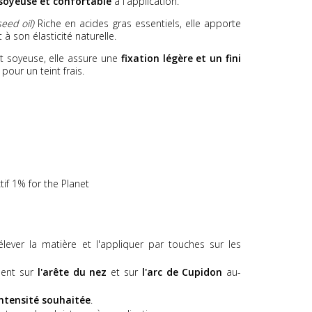
soyeuse et confortable
à l'application.
eed oil)
Riche en acides gras essentiels, elle apporte
à son élasticité naturelle.
t soyeuse, elle assure une
fixation légère et un fini
our un teint frais.
tif 1% for the Planet
élever la matière et l'appliquer par touches sur les
ment sur
l'arête du nez
et sur
l'arc de Cupidon
au-
ntensité souhaitée
.