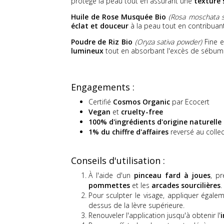
protège la peau tout en assurant une
texture 
Huile de Rose Musquée Bio
(Rosa moschata s
éclat et douceur
à la peau tout en contribuant 
Poudre de Riz Bio
(Oryza sativa powder)
Fine e
lumineux
tout en absorbant l'excès de sébum p
Engagements :
Certifié
Cosmos Organic
par Ecocert
Vegan
et
cruelty-free
100% d'ingrédients d'origine naturelle
1% du chiffre d'affaires
reversé au collec
Conseils d'utilisation :
À l'aide d'un
pinceau fard à joues
, pr
pommettes
et les
arcades sourcilières
.
Pour sculpter le visage, appliquer égale
dessus de la lèvre supérieure.
Renouveler l'application jusqu'à obtenir l'
i