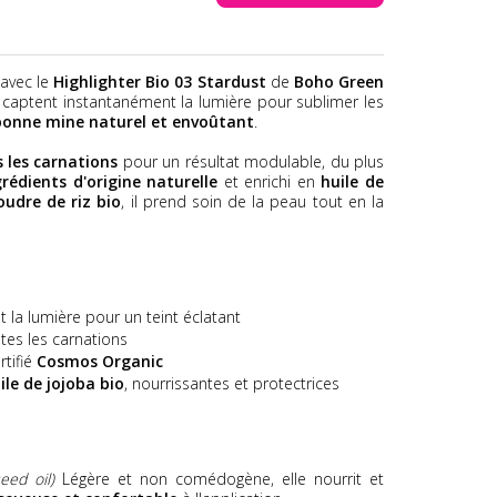
avec le
Highlighter Bio 03 Stardust
de
Boho Green
captent instantanément la lumière pour sublimer les
bonne mine naturel et envoûtant
.
 les carnations
pour un résultat modulable, du plus
rédients d'origine naturelle
et enrichi en
huile de
oudre de riz bio
, il prend soin de la peau tout en la
 la lumière pour un teint éclatant
tes les carnations
ertifié
Cosmos Organic
ile de jojoba bio
, nourrissantes et protectrices
eed oil)
Légère et non comédogène, elle nourrit et