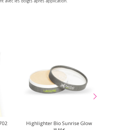
t avec les doigts après application.
 702
Highlighter Bio Sunrise Glow
Vernis à O
15,50 €