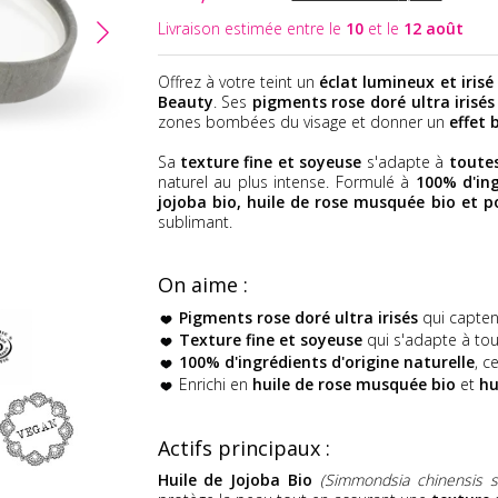
Livraison estimée entre le
10
et le
12 août
Offrez à votre teint un
éclat lumineux et irisé
Beauty
. Ses
pigments rose doré ultra irisés
zones bombées du visage et donner un
effet 
Sa
texture fine et soyeuse
s'adapte à
toutes
naturel au plus intense. Formulé à
100% d'ing
jojoba bio, huile de rose musquée bio et p
sublimant.
On aime :
Pigments rose doré ultra irisés
qui captent
Texture fine et soyeuse
qui s'adapte à tou
100% d'ingrédients d'origine naturelle
, c
Enrichi en
huile de rose musquée bio
et
hu
Actifs principaux :
Huile de Jojoba Bio
(Simmondsia chinensis s