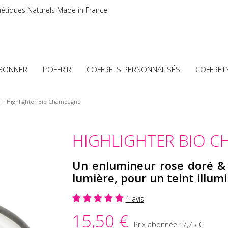
étiques Naturels Made in France
ABONNER
L’OFFRIR
COFFRETS PERSONNALISÉS
COFFRET
Highlighter Bio Champagne
HIGHLIGHTER BIO 
Un enlumineur rose doré & 
lumière, pour un teint illum
1 avis
15,50 €
Prix abonnée :
7,75 €