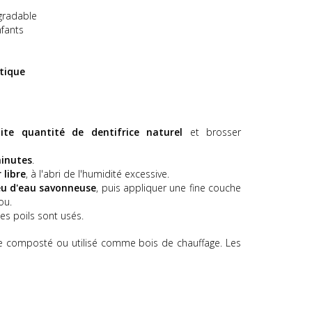
gradable
nfants
stique
tite quantité de dentifrice naturel
et brosser
inutes
.
 libre
, à l'abri de l'humidité excessive.
u d'eau savonneuse
, puis appliquer une fine couche
ou.
es poils sont usés.
e composté ou utilisé comme bois de chauffage. Les