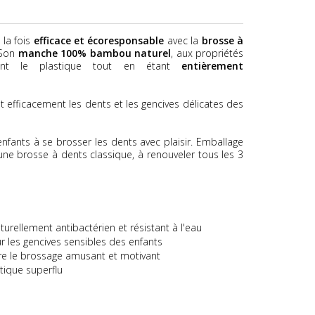
 la fois
efficace et écoresponsable
avec la
brosse à
 Son
manche 100% bambou naturel
, aux propriétés
ement le plastique tout en étant
entièrement
t efficacement les dents et les gencives délicates des
nfants à se brosser les dents avec plaisir. Emballage
ne brosse à dents classique, à renouveler tous les 3
aturellement antibactérien et résistant à l'eau
r les gencives sensibles des enfants
dre le brossage amusant et motivant
stique superflu