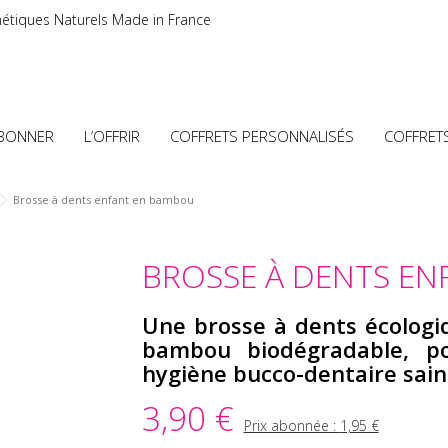
étiques Naturels Made in France
ABONNER
L’OFFRIR
COFFRETS PERSONNALISÉS
COFFRET
Brosse à dents enfant en bambou
BROSSE À DENTS E
Une brosse à dents écolog
bambou biodégradable, po
hygiène bucco-dentaire sain
3,90 €
Prix abonnée :
1,95 €