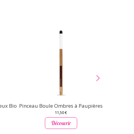
eux Bio
Pinceau Boule Ombres à Paupières
Brosse à d
11,50 €
Découvrir