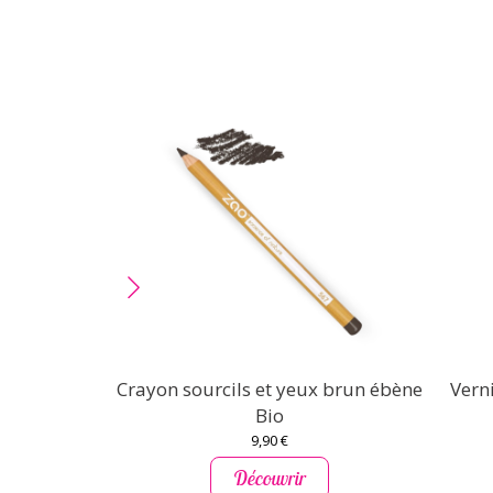
Crayon sourcils et yeux brun ébène
Verni
Bio
9,90 €
Découvrir