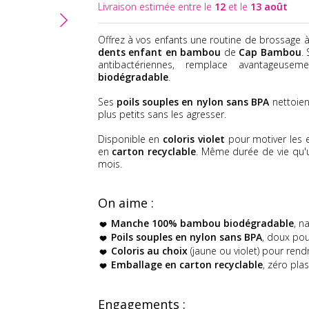
Livraison estimée entre le
12
et le
13 août
Offrez à vos enfants une routine de brossage à
dents enfant en bambou
de
Cap Bambou
.
antibactériennes, remplace avantageus
biodégradable
.
Ses
poils souples en nylon sans BPA
nettoien
plus petits sans les agresser.
Disponible en
coloris violet
pour motiver les e
en
carton recyclable
. Même durée de vie qu'u
mois.
On aime :
Manche 100% bambou biodégradable
, n
Poils souples en nylon sans BPA
, doux pou
Coloris au choix
(jaune ou violet) pour ren
Emballage en carton recyclable
, zéro pla
Engagements :