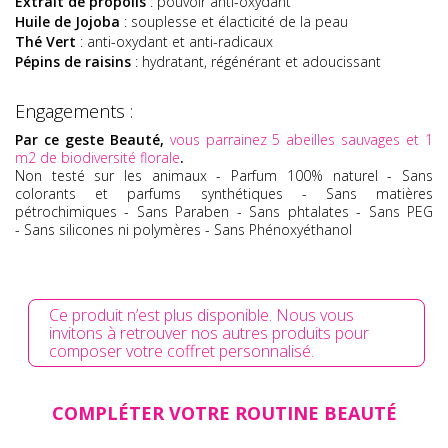
Extrait de propolis
: pouvoir anti-oxydant
Huile de Jojoba
: souplesse et élacticité de la peau
Thé Vert
: anti-oxydant et anti-radicaux
Pépins de raisins
: hydratant, régénérant et adoucissant
Engagements :
Par ce geste Beauté,
vous parrainez 5 abeilles sauvages et 1
m2 de biodiversité florale
.
Non testé sur les animaux - Parfum 100% naturel - Sans
colorants et parfums synthétiques - Sans matières
pétrochimiques - Sans Paraben - Sans phtalates - Sans PEG
- Sans silicones ni polymères - Sans Phénoxyéthanol
Ce produit n’est plus disponible. Nous vous
invitons à retrouver nos autres produits pour
composer votre coffret personnalisé.
COMPLÉTER VOTRE ROUTINE BEAUTÉ