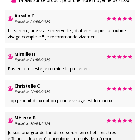
14 avis sur ce produit pour une note moyenne de
4,7/5
Aurelie C
Publié le 24/06/2025
Le serum , une vraie meerveille , d allieurs ai pris la routine
visage complete !! je recommande vivement
Mireille H
Publié le 01/06/2025
Pas encore testé je termine le precedent
Christelle C
Publié le 30/05/2025
Top produit d'exception pour le visage est lumineux
Mélissa B
Publié le 30/03/2025
Je suis une grande fan de ce sérum .en effet il est très
efficace , doux et économique .j en suis déjà à mon