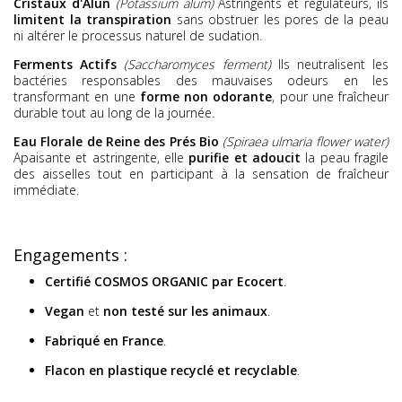
Cristaux d'Alun
(Potassium alum)
Astringents et régulateurs, ils
limitent la transpiration
sans obstruer les pores de la peau
ni altérer le processus naturel de sudation.
Ferments Actifs
(Saccharomyces ferment)
Ils neutralisent les
bactéries responsables des mauvaises odeurs en les
transformant en une
forme non odorante
, pour une fraîcheur
durable tout au long de la journée.
Eau Florale de Reine des Prés Bio
(Spiraea ulmaria flower water)
Apaisante et astringente, elle
purifie et adoucit
la peau fragile
des aisselles tout en participant à la sensation de fraîcheur
immédiate.
Engagements :
Certifié COSMOS ORGANIC par Ecocert
.
Vegan
et
non testé sur les animaux
.
Fabriqué en France
.
Flacon en plastique recyclé et recyclable
.