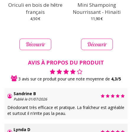
Oriculi en bois de hêtre
Mini Shampoing
S
français
Nourrissant - Hinaiti
4,50 €
11,90 €
Découvrir
Découvrir
AVIS À PROPOS DU PRODUIT
3 avis sur ce produit pour une note moyenne de
4,3/5
Sandrine B
Publié le 01/07/2026
Déodorant très efficace et pratique. La fraîcheur est agréable
et surtout il n'irrite pas la peau.
Lynda D