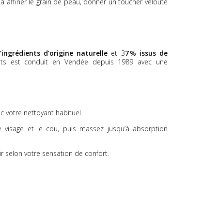
 à affiner le grain de peau, donner un toucher velouté
’ingrédients d’origine naturelle
et 3
7 % issus de
rgots est conduit en Vendée depuis 1989 avec une
c votre nettoyant habituel.
 visage et le cou, puis massez jusqu’à absorption
r selon votre sensation de confort.