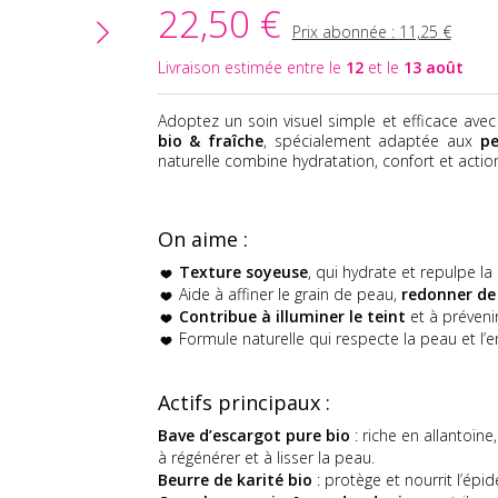
22,50 €
Prix abonnée :
11,25 €
Livraison estimée entre le
12
et le
13 août
Adoptez un soin visuel simple et efficace avec
bio & fraîche
, spécialement adaptée aux
p
naturelle combine hydratation, confort et actio
On aime :
Texture soyeuse
, qui hydrate et repulpe l
Aide à affiner le grain de peau,
redonner de 
Contribue à illuminer le teint
et à préveni
Formule naturelle qui respecte la peau et l’
Actifs principaux :
Bave d’escargot pure bio
: riche en allantoïne
à régénérer et à lisser la peau.
Beurre de karité bio
: protège et nourrit l’épi