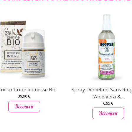
me antiride Jeunesse Bio
Spray Démêlant Sans Rinç
l'Aloe Vera &…
39,90 €
6,95 €
Découvrir
Découvrir