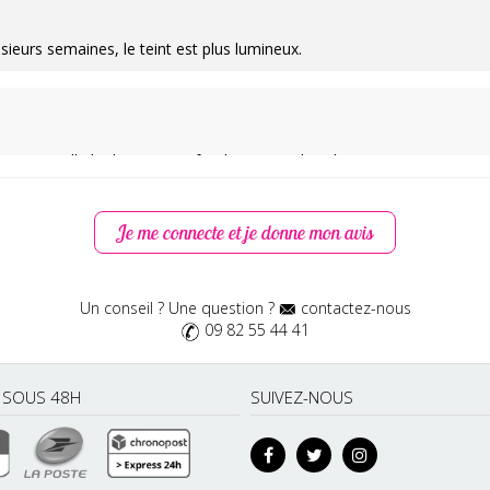
ieurs semaines, le teint est plus lumineux.
isation. Elle hydrate en profondeur sans alourdir.
Je me connecte et je donne mon avis
 vrai confort et améliore l’élasticité.
Un conseil ? Une question ?
contactez-nous
09 82 55 44 41
lisse et le grain affiné.
É SOUS 48H
SUIVEZ-NOUS