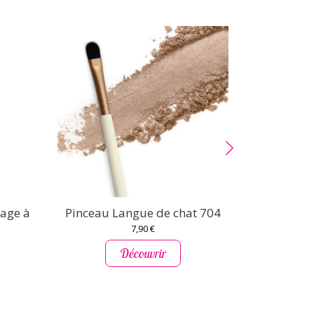
age à
Pinceau Langue de chat 704
Bracelet 
7,90 €
Découvrir