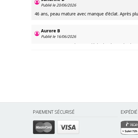
Publié le 20/06/2026
46 ans, peau mature avec manque d’éclat. Après plus
Aurore B
Publié le 16/06/2026
32 ans, peau normale mais déshydratée par la climat
Sandrine B
Publié le 12/06/2026
À 55 ans, peau très sèche et marquée. Elle apporte un
Tamy S
Publié le 08/06/2026
37 ans, peau mixte et pores dilatés. La peau est plus 
PAIEMENT SÉCURISÉ
EXPÉDI
Emilie C
Publié le 04/06/2026