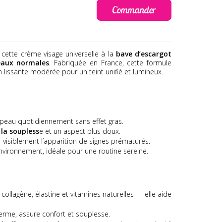
Commander
 cette crème visage universelle à la
bave d’escargot
eaux normales
. Fabriquée en France, cette formule
n lissante modérée pour un teint unifié et lumineux.
a peau quotidiennement sans effet gras.
la soupless
e et un aspect plus doux.
r visiblement l’apparition de signes prématurés.
environnement, idéale pour une routine sereine.
, collagène, élastine et vitamines naturelles — elle aide
derme, assure confort et souplesse.