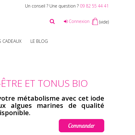
Un conseil ? Une question ?
09 82 55 44 41
Connexion
(vide)
S CADEAUX
LE BLOG
-ÊTRE ET TONUS BIO
votre métabolisme avec cet iode
ux algues marines de qualité
sponible.
Commander