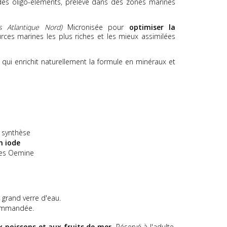
 des oligo-éléments, prélevé dans des zones marines
s Atlantique Nord)
Micronisée pour
optimiser la
urces marines les plus riches et les mieux assimilées
qui enrichit naturellement la formule en minéraux et
s synthèse
n iode
res Oemine
grand verre d'eau.
commandée.
ux poissons et aux fruits de mer.
Réservé à l'adulte.