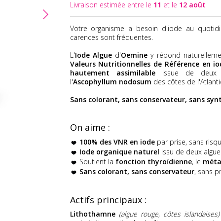
Livraison estimée entre le
11
et le
12 août
Votre organisme a besoin d'iode au quotidi
carences sont fréquentes.
L'
Iode Algue
d'
Oemine
y répond naturellem
Valeurs Nutritionnelles de Référence en io
hautement assimilable
issue de deux al
l'
Ascophyllum nodosum
des côtes de l'Atlant
Sans colorant, sans conservateur, sans syn
On aime :
100% des VNR en iode
par prise, sans ris
Iode organique naturel
issu de deux algue
Soutient la
fonction thyroïdienne
, le
méta
Sans colorant, sans conservateur
, sans p
Actifs principaux :
Lithothamne
(algue rouge, côtes islandaises)