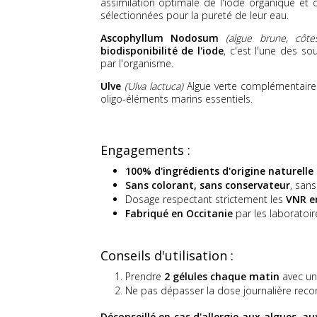
assimilation optimale de l'iode organique et
sélectionnées pour la pureté de leur eau.
Ascophyllum Nodosum
(algue brune, côte
biodisponibilité de l'iode
, c'est l'une des so
par l'organisme.
Ulve
(Ulva lactuca)
Algue verte complémentaire 
oligo-éléments marins essentiels.
Engagements :
100% d'ingrédients d'origine naturelle
Sans colorant, sans conservateur
, san
Dosage respectant strictement les
VNR e
Fabriqué en Occitanie
par les laboratoi
Conseils d'utilisation :
Prendre
2 gélules chaque matin
avec un 
Ne pas dépasser la dose journalière re
Déconseillé en cas d'allergie aux algues, a