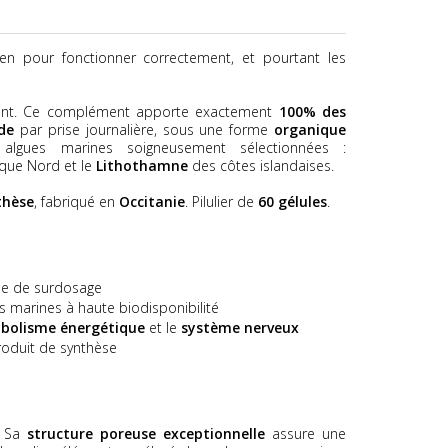
en pour fonctionner correctement, et pourtant les
ent. Ce complément apporte exactement
100% des
de
par prise journalière, sous une forme
organique
gues marines soigneusement sélectionnées :
ique Nord et le
Lithothamne
des côtes islandaises.
thèse
, fabriqué en
Occitanie
. Pilulier de
60 gélules
.
que de surdosage
s marines à haute biodisponibilité
bolisme énergétique
et le
système nerveux
roduit de synthèse
Sa
structure poreuse exceptionnelle
assure une