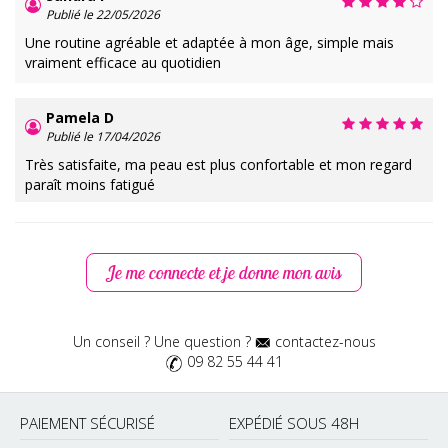
Publié le 22/05/2026
Une routine agréable et adaptée à mon âge, simple mais
vraiment efficace au quotidien
Pamela D
Publié le 17/04/2026
Très satisfaite, ma peau est plus confortable et mon regard
paraît moins fatigué
Noemie H
Publié le 26/03/2026
Je me connecte et je donne mon avis
J’aime beaucoup cette box, elle apporte à la fois du soin et
une touche de féminité grâce au vernis rouge
Un conseil ? Une question ?
contactez-nous
Saphire D
09 82 55 44 41
Publié le 18/03/2026
Joli coffret
PAIEMENT SÉCURISÉ
EXPÉDIÉ SOUS 48H