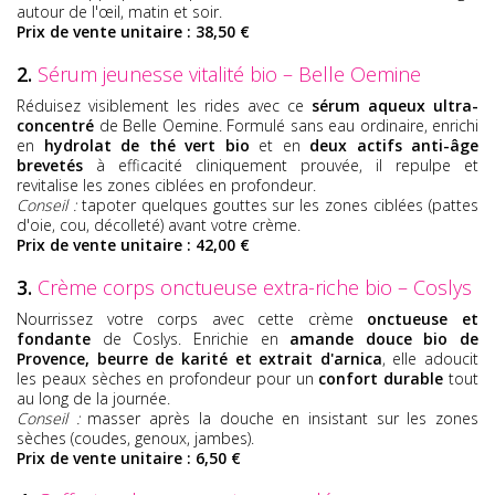
autour de l'œil, matin et soir.
Prix de vente unitaire : 38,50 €
2.
Sérum jeunesse vitalité bio – Belle Oemine
Réduisez visiblement les rides avec ce
sérum aqueux ultra-
concentré
de Belle Oemine. Formulé sans eau ordinaire, enrichi
en
hydrolat de thé vert bio
et en
deux actifs anti-âge
brevetés
à efficacité cliniquement prouvée, il repulpe et
revitalise les zones ciblées en profondeur.
Conseil :
tapoter quelques gouttes sur les zones ciblées (pattes
d'oie, cou, décolleté) avant votre crème.
Prix de vente unitaire : 42,00 €
3.
Crème corps onctueuse extra-riche bio – Coslys
Nourrissez votre corps avec cette crème
onctueuse et
fondante
de Coslys. Enrichie en
amande douce bio de
Provence, beurre de karité et extrait d'arnica
, elle adoucit
les peaux sèches en profondeur pour un
confort durable
tout
au long de la journée.
Conseil :
masser après la douche en insistant sur les zones
sèches (coudes, genoux, jambes).
Prix de vente unitaire : 6,50 €