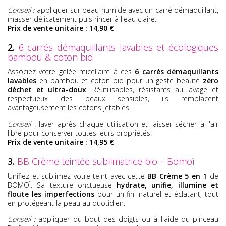
Conseil :
appliquer sur peau humide avec un carré démaquillant,
masser délicatement puis rincer à l'eau claire.
Prix de vente unitaire : 14,90 €
2.
6 carrés démaquillants lavables et écologiques
bambou & coton bio
Associez votre gelée micellaire à ces
6 carrés démaquillants
lavables
en bambou et coton bio pour un geste beauté
zéro
déchet et ultra-doux
. Réutilisables, résistants au lavage et
respectueux des peaux sensibles, ils remplacent
avantageusement les cotons jetables.
Conseil :
laver après chaque utilisation et laisser sécher à l'air
libre pour conserver toutes leurs propriétés.
Prix de vente unitaire : 14,95 €
3.
BB Crème teintée sublimatrice bio – Bomoï
Unifiez et sublimez votre teint avec cette
BB Crème 5 en 1
de
BOMOÏ. Sa texture onctueuse
hydrate, unifie, illumine et
floute les imperfections
pour un fini naturel et éclatant, tout
en protégeant la peau au quotidien.
Conseil :
appliquer du bout des doigts ou à l'aide du pinceau