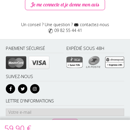
ma peau sensible. Je suis ravie de ce coffret.
Je me connecte et je donne mon avis
Laurence S
Publié le 20/04/2026
Un conseil ? Une question ?
contactez-nous
09 82 55 44 41
Très agréable à utiliser.
PAIEMENT SÉCURISÉ
EXPÉDIÉ SOUS 48H
Clémentine L
Publié le 13/04/2026
J’ai été séduite par la qualité des textures et le rendu sur la
peau. Une très bonne alternative au maquillage
conventionnel.
SUIVEZ-NOUS
Audrey V
Publié le 06/04/2026
LETTRE D'INFORMATIONS
Belle sélection de produits.
Megane G
Publié le 30/03/2026
59,90 €