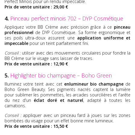
Perfect Minois pour un rendu impeccable.
Prix de vente unitaire : 29,00 €
4.
Pinceau perfect minois 702 – DYP Cosmétique
Appliquez votre BB Crème avec précision grâce à ce
pinceau
professionnel
de DYP Cosmétique. Sa forme ergonomique et
ses poils ultra-doux assurent une
application uniforme et
impeccable
pour un teint parfaitement fini.
Conseil :
utiliser avec des mouvements circulaires pour fondre la
BB Crème sur le visage sans laisser de traces.
Prix de vente unitaire : 12,90 €
5.
Highlighter bio champagne – Boho Green
Illuminez votre teint avec cet
enlumineur bio champagne
de
Boho Green Beauty. Ses pigments nacrés captent la lumière
pour sublimer les pommettes, les arcades sourcilières et l'arête
du nez d'un
éclat doré et naturel
, adapté à toutes les
carnations.
Conseil :
appliquer avec un pinceau fard à joues sur les zones
bombées du visage pour un effet bonne mine lumineux.
Prix de vente unitaire : 15,50 €