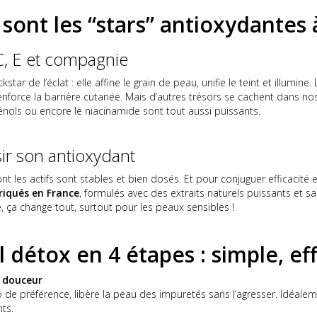
 sont les “stars” antioxydantes à
C, E et compagnie
kstar de l’éclat : elle affine le grain de peau, unifie le teint et illumine.
enforce la barrière cutanée. Mais d’autres trésors se cachent dans nos r
hénols ou encore le niacinamide sont tout aussi puissants.
sir son antioxydant
ont les actifs sont stables et bien dosés. Et pour conjuguer efficacité 
riqués en France
, formulés avec des extraits naturels puissants et s
, ça change tout, surtout pour les peaux sensibles !
el détox en 4 étapes : simple, ef
 douceur
 de préférence, libère la peau des impuretés sans l’agresser. Idéalem
ts.