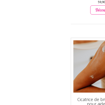
59,90
Décou
Cicatrice de b
pour aide