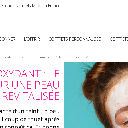
étiques Naturels Made in France
ABONNER
L’OFFRIR
COFFRETS PERSONNALISÉS
COFFRET
tioxydant : le secret pour une peau éclatante et revitalisée
XYDANT : LE
UR UNE PEAU
 REVITALISÉE
ante d’un teint un peu
it coup de fouet après
 connaît ça. Et bonne