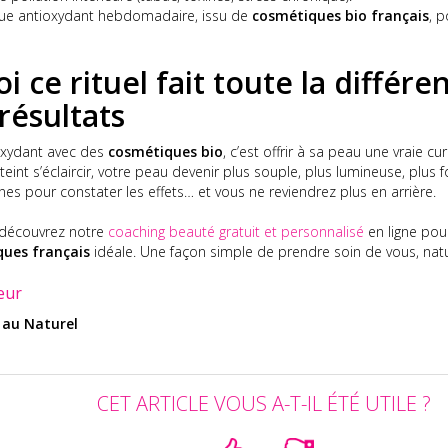
que antioxydant hebdomadaire, issu de
cosmétiques bio français
, 
i ce rituel fait toute la diffé
 résultats
ioxydant avec des
cosmétiques bio
, c’est offrir à sa peau une vraie c
 teint s’éclaircir, votre peau devenir plus souple, plus lumineuse, plus
es pour constater les effets… et vous ne reviendrez plus en arrière.
n, découvrez notre
coaching beauté gratuit et personnalisé
en ligne pou
ques français
idéale. Une façon simple de prendre soin de vous, nat
eur
 au Naturel
CET ARTICLE VOUS A-T-IL ÉTÉ UTILE ?