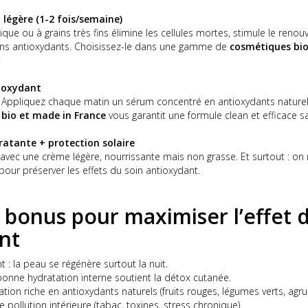
 légère (1-2 fois/semaine)
 ou à grains très fins élimine les cellules mortes, stimule le renouve
oins antioxydants. Choisissez-le dans une gamme de
cosmétiques bio
.
ioxydant
l. Appliquez chaque matin un sérum concentré en antioxydants naturel
m
bio et made in France
vous garantit une formule clean et efficace 
atante + protection solaire
n avec une crème légère, nourrissante mais non grasse. Et surtout : on 
pour préserver les effets du soin antioxydant.
s bonus pour maximiser l’effet 
nt
: la peau se régénère surtout la nuit.
 bonne hydratation interne soutient la détox cutanée.
tion riche en antioxydants naturels (fruits rouges, légumes verts, agr
e pollution intérieure (tabac, toxines, stress chronique).