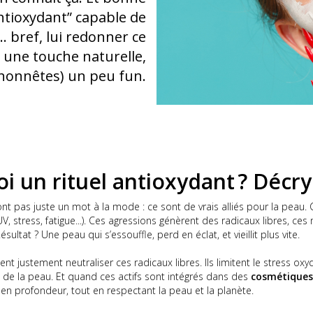
 antioxydant” capable de
r… bref, lui redonner ce
 une touche naturelle,
 honnêtes) un peu fun.
oi un rituel antioxydant ? Décr
nt pas juste un mot à la mode : ce sont de vrais alliés pour la peau. 
UV, stress, fatigue...). Ces agressions génèrent des radicaux libres, ce
ésultat ? Une peau qui s’essouffle, perd en éclat, et vieillit plus vite.
t justement neutraliser ces radicaux libres. Ils limitent le stress oxyda
rel de la peau. Et quand ces actifs sont intégrés dans des
cosmétiques 
 en profondeur, tout en respectant la peau et la planète.