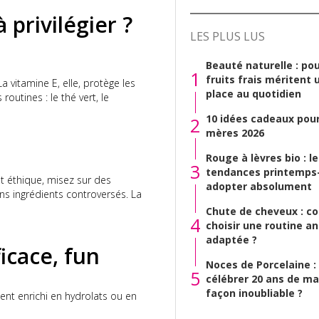
 privilégier ?
LES PLUS LUS
Beauté naturelle : pou
1
fruits frais méritent 
 La vitamine E, elle, protège les
place au quotidien
outines : le thé vert, le
10 idées cadeaux pour
2
mères 2026
Rouge à lèvres bio : l
3
tendances printemps-
et éthique, misez sur des
adopter absolument
ans ingrédients controversés. La
Chute de cheveux : 
4
choisir une routine a
adaptée ?
ficace, fun
Noces de Porcelaine 
5
célébrer 20 ans de ma
façon inoubliable ?
ent enrichi en hydrolats ou en