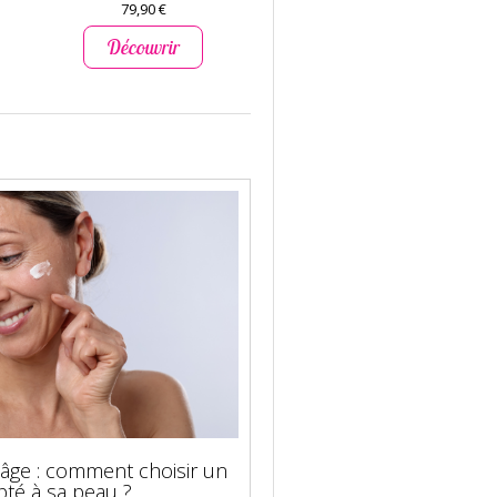
79,90 €
59,90 €
Découvrir
Découvr
-âge : comment choisir un
pté à sa peau ?