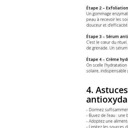
Étape 2 – Exfoliation
Un gommage enzymatique
peau à recevoir les s
douceur et d’efficacité
Étape 3 – Sérum ant
C’est le cœur du ritue
de grenade. Un séru
Étape 4 – Crème hydr
On scelle l’hydratatio
solaire, indispensable 
4. Astuce
antioxyda
- Dormez suffisamment 
- Buvez de l’eau : une
- Adoptez une alimenta
- Limitez les sources d