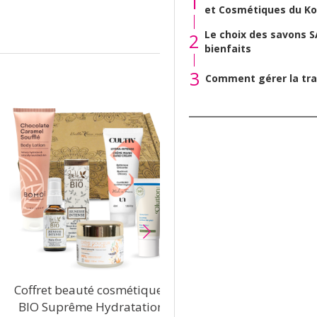
1
et Cosmétiques du Ko
Le choix des savons S
2
bienfaits
3
Comment gérer la tra
Coffret beauté cosmétiques
Coffret beauté c
BIO Suprême Hydratation
BIO Cocooning 