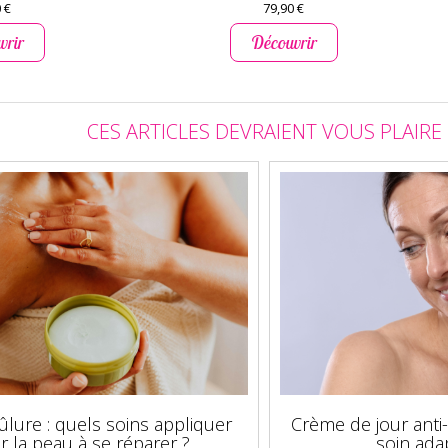
 €
79,90 €
vrir
Découvrir
CES ARTICLES DEVRAIENT VOUS PLAIRE
rûlure : quels soins appliquer
Crème de jour anti
r la peau à se réparer ?
soin ada