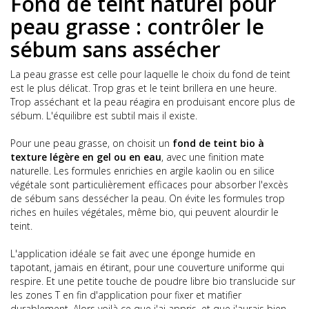
Fond de teint naturel pour
peau grasse : contrôler le
sébum sans assécher
La peau grasse est celle pour laquelle le choix du fond de teint
est le plus délicat. Trop gras et le teint brillera en une heure.
Trop asséchant et la peau réagira en produisant encore plus de
sébum. L'équilibre est subtil mais il existe.
Pour une peau grasse, on choisit un
fond de teint bio à
texture légère en gel ou en eau
, avec une finition mate
naturelle. Les formules enrichies en argile kaolin ou en silice
végétale sont particulièrement efficaces pour absorber l'excès
de sébum sans dessécher la peau. On évite les formules trop
riches en huiles végétales, même bio, qui peuvent alourdir le
teint.
L'application idéale se fait avec une éponge humide en
tapotant, jamais en étirant, pour une couverture uniforme qui
respire. Et une petite touche de poudre libre bio translucide sur
les zones T en fin d'application pour fixer et matifier
durablement. Alors voilà ce que j'ai appris, et que j'aurais bien