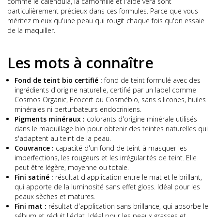
comme le calendula, la camomille et l'aloe vera sont
particulièrement précieux dans ces formules. Parce que vous
méritez mieux qu'une peau qui rougit chaque fois qu'on essaie
de la maquiller.
Les mots à connaître
Fond de teint bio certifié :
fond de teint formulé avec des
ingrédients d'origine naturelle, certifié par un label comme
Cosmos Organic, Ecocert ou Cosmébio, sans silicones, huiles
minérales ni perturbateurs endocriniens.
Pigments minéraux :
colorants d'origine minérale utilisés
dans le maquillage bio pour obtenir des teintes naturelles qui
s'adaptent au teint de la peau.
Couvrance :
capacité d'un fond de teint à masquer les
imperfections, les rougeurs et les irrégularités de teint. Elle
peut être légère, moyenne ou totale.
Fini satiné :
résultat d'application entre le mat et le brillant,
qui apporte de la luminosité sans effet gloss. Idéal pour les
peaux sèches et matures.
Fini mat :
résultat d'application sans brillance, qui absorbe le
sébum et réduit l'éclat. Idéal pour les peaux grasses et