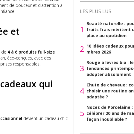
ment de douceur et d’attention à
LES PLUS LUS
onfiance.
Beauté naturelle : pou
1
ée et
fruits frais méritent 
place au quotidien
10 idées cadeaux pour
2
mères 2026
s de
4 à 6 produits full-size
Vegan, éco-conçues, avec des
Rouge à lèvres bio : l
eprises responsables.
3
tendances printemps-
adopter absolument
s cadeaux qui
Chute de cheveux : 
4
choisir une routine a
adaptée ?
Noces de Porcelaine 
5
célébrer 20 ans de ma
ccasionnel
devient un cadeau chic
façon inoubliable ?