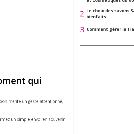
et Cosmétiques du Ko
Le choix des savons S
2
bienfaits
3
Comment gérer la tra
moment qui
ion mérite un geste attentionné,
ormez un simple envoi en souvenir