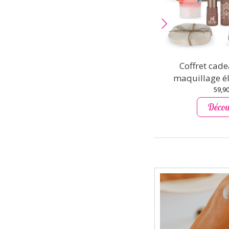
Coffret cad
maquillage é
59,90
Décou