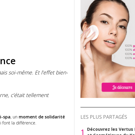
ence
ais soi-même. Et l’effet bien-
ne, c’était tellement
LES PLUS PARTAGÉS
i-spa
, un
moment de solidarité
 font la différence.
Découvrez les Vertus
1