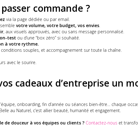
passer commande ?
tez
via la page dédiée ou par email.
ensemble
votre volume, votre budget, vos envies
.
ir
, aux visuels approuvés, avec ou sans message personnalisé.
lon-test
ou d’une “box zéro” si souhaité.
son à votre rythme.
, conditions souples, et accompagnement sur toute la chaîne.
urs avec le sourire.
 vos cadeaux d’entreprise un 
d’équipe, onboarding, fin d’année ou séances bien-être… chaque occas
ir Belle au Naturel, c’est allier beauté, humanité et engagement.
lle de douceur à vos équipes ou clients ?
Contactez-nous
et transf