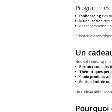
Programmes r
l’
onboarding
des nou
la
fidélisation
des é
des récompenses 
Adaptable à vos object
Un cadeau
Nos solutions s’ajusten
Box aux couleurs d
Thématiques pers
Choix produits ada
Édition limitée ou
Un cadeau utile, perso
Pourquoi 