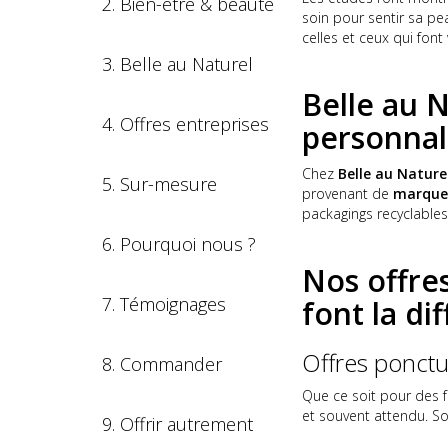
2. Bien-être & beauté
soin pour sentir sa pea
celles et ceux qui font
3. Belle au Naturel
Belle au 
4. Offres entreprises
personnal
Chez
Belle au Nature
5. Sur-mesure
provenant de
marques
packagings recyclables
6. Pourquoi nous ?
Nos offres
7. Témoignages
font la di
Offres ponctu
8. Commander
Que ce soit pour des 
et souvent attendu. So
9. Offrir autrement