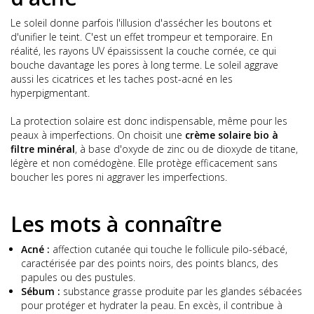
Le soleil donne parfois l'illusion d'assécher les boutons et
d'unifier le teint. C'est un effet trompeur et temporaire. En
réalité, les rayons UV épaississent la couche cornée, ce qui
bouche davantage les pores à long terme. Le soleil aggrave
aussi les cicatrices et les taches post-acné en les
hyperpigmentant.
La protection solaire est donc indispensable, même pour les
peaux à imperfections. On choisit une
crème solaire bio à
filtre minéral
, à base d'oxyde de zinc ou de dioxyde de titane,
légère et non comédogène. Elle protège efficacement sans
boucher les pores ni aggraver les imperfections.
Les mots à connaître
Acné :
affection cutanée qui touche le follicule pilo-sébacé,
caractérisée par des points noirs, des points blancs, des
papules ou des pustules.
Sébum :
substance grasse produite par les glandes sébacées
pour protéger et hydrater la peau. En excès, il contribue à