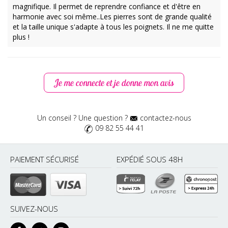
magnifique. Il permet de reprendre confiance et d'être en
harmonie avec soi même..Les pierres sont de grande qualité
et la taille unique s'adapte à tous les poignets. Il ne me quitte
plus !
Déborah L
Publié le 01/12/2022
Je me connecte et je donne mon avis
J'aime beaucoup les couleurs qui s'assemblent vraiment bien,
les pierres notamment le quartz rose et l'amazonite rendent
vraiment le bracelet coloré ! Super dans la box de noel pour
Un conseil ? Une question ?
contactez-nous
faire un cadeau et vraiment très beau !
09 82 55 44 41
PAIEMENT SÉCURISÉ
EXPÉDIÉ SOUS 48H
SUIVEZ-NOUS