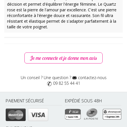
décision et permet d'équilibrer l'énergie féminine. Le Quartz
rose est la pierre de l'amour par excellence. C'est une pierre
réconfortante à l'énergie douce et rassurante. Son fil ultra
résistant et élastique permet de s'adapter parfaitement à la
taille de votre poignet.
Anais G
Publié le 08/11/2024
C’est un très joli bracelet qui est très jolie , j’aime beaucoup
Je me connecte et je donne mon avis
ces couleurs clair et féminin
Caroline C
Un conseil ? Une question ?
contactez-nous
Publié le 07/11/2024
09 82 55 44 41
Très joli, je le porte tous les jours
PAIEMENT SÉCURISÉ
EXPÉDIÉ SOUS 48H
Betty R
Publié le 10/06/2024
Une belle création en pierres naturelles semi précieuses de
Pierre de lune et Quartz rose. Ce que j'aime également c'est