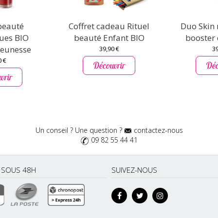
 beauté
Coffret cadeau Rituel
Duo Skin
ues BIO
beauté Enfant BIO
booster 
Jeunesse
39,90 €
39
0 €
Découvrir
Déc
vrir
Un conseil ? Une question ?
contactez-nous
09 82 55 44 41
É SOUS 48H
SUIVEZ-NOUS