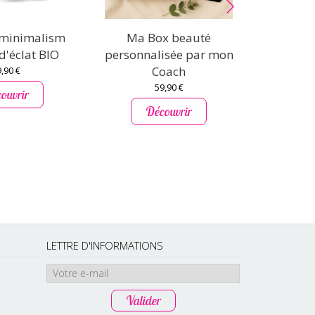
 minimalism
Ma Box beauté
Coffret
d'éclat BIO
personnalisée par mon
Les Esse
Coach
,90 €
59,90 €
ouvrir
D
Découvrir
LETTRE D'INFORMATIONS