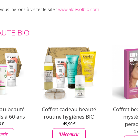
us invitons à visiter le site :
www.aloesolbio.com
.
AUTE BIO
eau beauté
Coffret cadeau beauté
Coffret b
ls à 60 ans
routine hygiènes BIO
mystè
perso
0 €
49,90 €
59
vrir
Découvrir