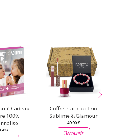
eauté Cadeau
Coffret Cadeau Trio
Coff
re 100%
Sublime & Glamour
cosm
nnalisé
Etern
49,90 €
,90 €
Découvrir