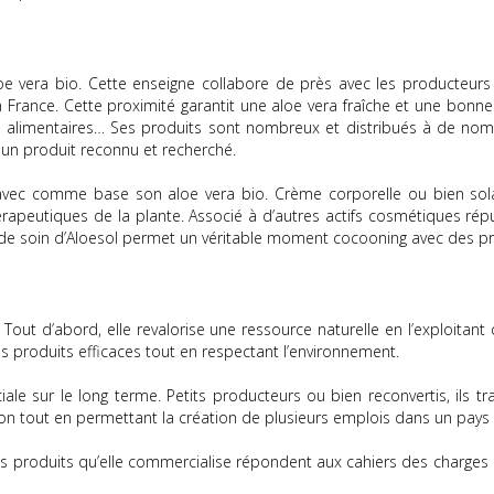
aloe vera bio. Cette enseigne collabore de près avec les producteurs
 France. Cette proximité garantit une aloe vera fraîche et une bonne t
s alimentaires… Ses produits sont nombreux et distribués à de nombr
 un produit reconnu et recherché.
avec comme base son aloe vera bio. Crème corporelle ou bien sol
apeutiques de la plante. Associé à d’autres actifs cosmétiques réputé
 de soin d’Aloesol permet un véritable moment cocooning avec des pr
out d’abord, elle revalorise une ressource naturelle en l’exploitant
es produits efficaces tout en respectant l’environnement.
 sur le long terme. Petits producteurs ou bien reconvertis, ils tra
ion tout en permettant la création de plusieurs emplois dans un pay
es produits qu’elle commercialise répondent aux cahiers des charges 