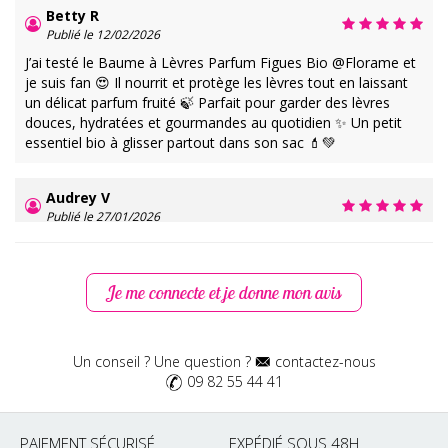
Betty R
Publié le 12/02/2026
J’ai testé le Baume à Lèvres Parfum Figues Bio @Florame et
je suis fan 😍 Il nourrit et protège les lèvres tout en laissant
un délicat parfum fruité 🍃 Parfait pour garder des lèvres
douces, hydratées et gourmandes au quotidien ✨ Un petit
essentiel bio à glisser partout dans son sac 💄💚
Audrey V
Publié le 27/01/2026
J'adore je suis fan absolue ! Un baume très agréable et qui
spulage immédiatement mes lèvres. Je suis conquise.
Je me connecte et je donne mon avis
Caroline J
Publié le 20/01/2026
Un conseil ? Une question ?
contactez-nous
Il est juste parfait pour hydrater
09 82 55 44 41
Vanessa C
Publié le 18/01/2026
PAIEMENT SÉCURISÉ
EXPÉDIÉ SOUS 48H