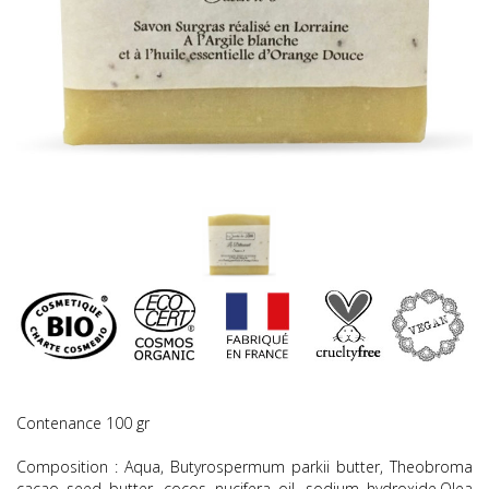
Contenance 100 gr
Composition : Aqua, Butyrospermum parkii butter, Theobroma
cacao seed butter, cocos nucifera oil, sodium hydroxide,Olea