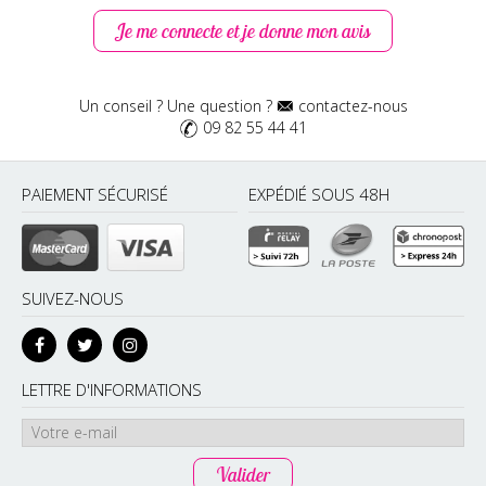
Corinne V
Je me connecte et je donne mon avis
Publié le 30/09/2020
Juste parfait ! De toute la semaine, plus besoin de m"enduire
le corps de lait hydratant. J'adore.
Un conseil ? Une question ?
contactez-nous
09 82 55 44 41
Réponse de Belle au Naturel
Bonjour Corinne, merci de nous avoir partagé vos ressentis :) ... En
tout cas nous sommes ravis d'apprendre que vos produits vous ont
plu. En plus les produits bio sont riches en éléments nutritifs, qui sont
PAIEMENT SÉCURISÉ
EXPÉDIÉ SOUS 48H
très essentiels pour maintenir une peau en bonne santé. Nous ne
pouvant qu'être gagnants en les consommant. Quoi de mieux que
d’être belle au naturel ? A très bientôt pour de nouvelles découvertes!
Belle journée à vous. Stéphanie-Responsable du service clientèle
SUIVEZ-NOUS
Lucie vanessa J
Publié le 27/06/2020
Cliente satisfaite
LETTRE D'INFORMATIONS