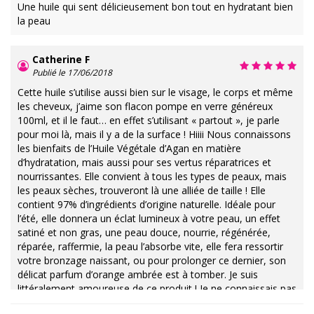
Une huile qui sent délicieusement bon tout en hydratant bien
la peau
Catherine F
Publié le 17/06/2018
Cette huile s’utilise aussi bien sur le visage, le corps et même
les cheveux, j’aime son flacon pompe en verre généreux
100ml, et il le faut… en effet s’utilisant « partout », je parle
pour moi là, mais il y a de la surface ! Hiiii Nous connaissons
les bienfaits de l’Huile Végétale d’Agan en matière
d’hydratation, mais aussi pour ses vertus réparatrices et
nourrissantes. Elle convient à tous les types de peaux, mais
les peaux sèches, trouveront là une alliée de taille ! Elle
contient 97% d’ingrédients d’origine naturelle. Idéale pour
l’été, elle donnera un éclat lumineux à votre peau, un effet
satiné et non gras, une peau douce, nourrie, régénérée,
réparée, raffermie, la peau l’absorbe vite, elle fera ressortir
votre bronzage naissant, ou pour prolonger ce dernier, son
délicat parfum d’orange ambrée est à tomber. Je suis
littéralement amoureuse de ce produit ! Je ne connaissais pas
cette marque auparavant, mais cela m’a donné envie de