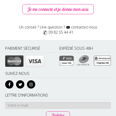
tester d’autres de leurs produits. Conseils d’utilisation :
Appliquez sur tout le corps après la douche, ou la baignade,
Je me connecte et je donne mon avis
vous pouvez l’utiliser sur les pointes abîmées de vos cheveux
pour les nourrir en profondeur, évitez cependant le contour
des yeux et ne pas vous exposer au soleil après application.
Massez doucement avec des mouvements circulaires.
Un conseil ? Une question ?
contactez-nous
09 82 55 44 41
Celine R
Publié le 09/06/2018
PAIEMENT SÉCURISÉ
EXPÉDIÉ SOUS 48H
Elle hydrate ma peau parfaitement. Le packaging est jolie Il
s’agit d’une grande bouteille en verre de 100ml avec une
petite pompe qui permet de bien doser la matière et de ne
pas en gaspiller
SUIVEZ-NOUS
LETTRE D'INFORMATIONS