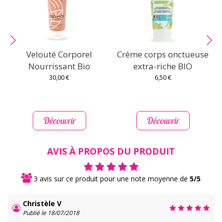
Velouté Corporel
Crème corps onctueuse
G
Nourrissant Bio
extra-riche BIO
30,00 €
6,50 €
Découvrir
Découvrir
AVIS À PROPOS DU PRODUIT
3 avis sur ce produit pour une note moyenne de
5/5
Christèle V
Publié le 18/07/2018