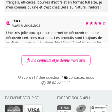
français, efficaces, bourrés d'actifs et en format full size, je
n'en connais qu'une et c'est chez Belle au Naturel. J'adore !
Léa G
Publié le 28/03/2025
Une très jolie box, qui nous permet de découvrir ou de re-
découvrir certaines marques. Les produits sont toujours de
qualités, le gros plus toujours bio ! Seul bémol je trouve les
sélections souvent un peu similaires et retrouve parfois des
produits que j'ai déjà découvert grâce à Belle à Naturel
Je me connecte et je donne mon avis
Sandrine B
Publié le 28/03/2025
Un conseil ? Une question ?
contactez-nous
Cette box est tout simplement parfaite. Elle réponds aux
09 82 55 44 41
besoins quotidiens de la peau. Les produits toujours en
format full size sont naturels. Grâce à cette box, je découvre
chaque mois des jolies marques et des produits de qualité. Je
PAIEMENT SÉCURISÉ
EXPÉDIÉ SOUS 48H
suis très satisfaite.
Ophélie H