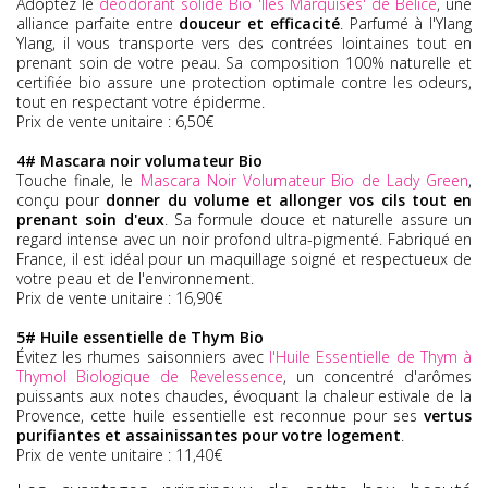
Adoptez le
déodorant solide Bio 'Îles Marquises' de Bélice
, une
alliance parfaite entre
douceur et efficacité
. Parfumé à l'Ylang
Ylang, il vous transporte vers des contrées lointaines tout en
prenant soin de votre peau. Sa composition
100% naturelle et
certifiée bio
assure une protection optimale contre les odeurs,
tout en respectant votre épiderme.
Prix de vente unitaire : 6,50€
4# Mascara noir volumateur Bio
Touche finale, le
Mascara Noir Volumateur Bio de Lady Green
,
conçu pour
donner du volume et allonger vos cils
tout en
prenant soin d'eux
. Sa formule douce et naturelle assure un
regard intense avec un
noir profond ultra-pigmenté
. Fabriqué en
France, il est idéal pour un maquillage soigné et respectueux de
votre peau et de l'environnement.
Prix de vente unitaire : 16,90€
5# Huile essentielle de Thym Bio
Évitez les rhumes saisonniers avec
l'Huile Essentielle de Thym à
Thymol Biologique de Revelessence
, un concentré d'arômes
puissants aux notes chaudes, évoquant la chaleur estivale de la
Provence, cette huile essentielle est reconnue pour ses
vertus
purifiantes et assainissantes pour votre logement
.
Prix de vente unitaire : 11,40€