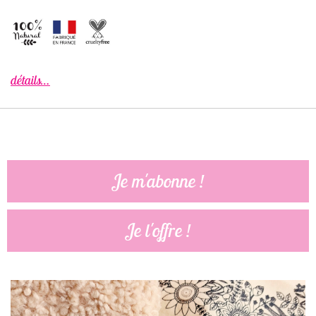
détails…
Je m'abonne !
Je l'offre !