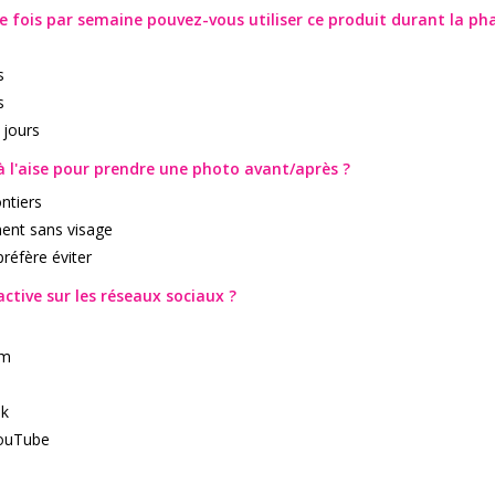
 fois par semaine pouvez-vous utiliser ce produit durant la ph
s
s
 jours
à l'aise pour prendre une photo avant/après ?
ontiers
ent sans visage
préfère éviter
ctive sur les réseaux sociaux ?
am
k
YouTube