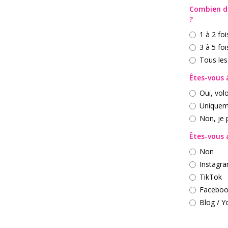
Combien de
?
1 à 2 foi
3 à 5 foi
Tous les
Êtes-vous 
Oui, vol
Uniquem
Non, je 
Êtes-vous a
Non
Instagr
TikTok
Faceboo
Blog / 