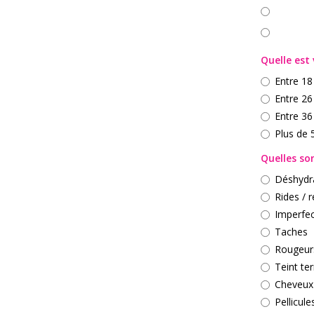
Quelle est
Entre 18
Entre 26
Entre 36
Plus de 
Quelles so
Déshydr
Rides / 
Imperfec
Taches
Rougeur
Teint te
Cheveux
Pellicule