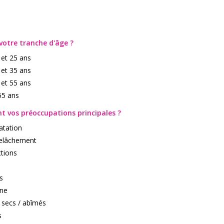
 votre tranche d'âge ?
 et 25 ans
 et 35 ans
 et 55 ans
55 ans
nt vos préoccupations principales ?
atation
relâchement
tions
s
rne
 secs / abîmés
s