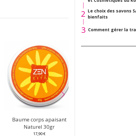
et Cosmétiques du Ko
Le choix des savons S
2
bienfaits
3
Comment gérer la tra
Baume corps apaisant
Après soleil Solid
Naturel 30gr
d'orang
17,90 €
17,00 €