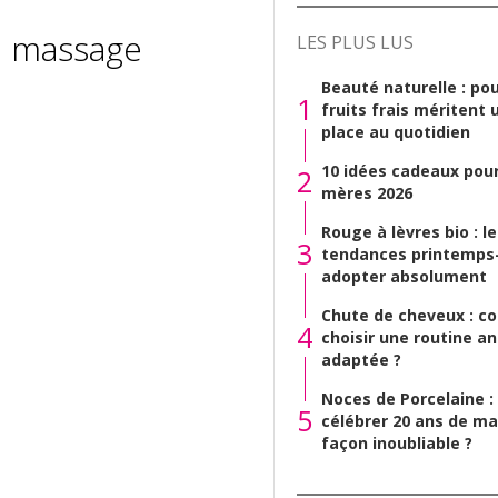
de massage
LES PLUS LUS
Beauté naturelle : pou
1
fruits frais méritent 
place au quotidien
10 idées cadeaux pour
2
mères 2026
Rouge à lèvres bio : l
3
tendances printemps-
adopter absolument
Chute de cheveux : 
4
choisir une routine a
adaptée ?
Noces de Porcelaine 
5
célébrer 20 ans de ma
façon inoubliable ?