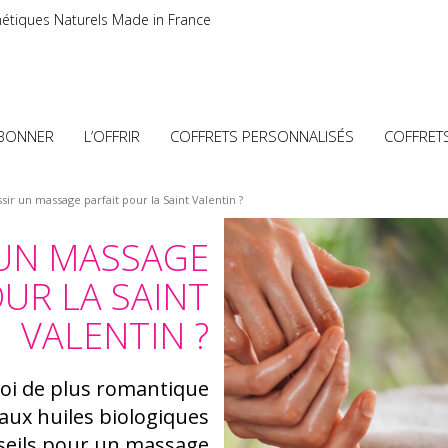
étiques Naturels Made in France
ABONNER
L’OFFRIR
COFFRETS PERSONNALISÉS
COFFRET
r un massage parfait pour la Saint Valentin ?
UN MASSAGE
UR LA SAINT
VALENTIN ?
quoi de plus romantique
aux huiles biologiques
nseils pour un massage