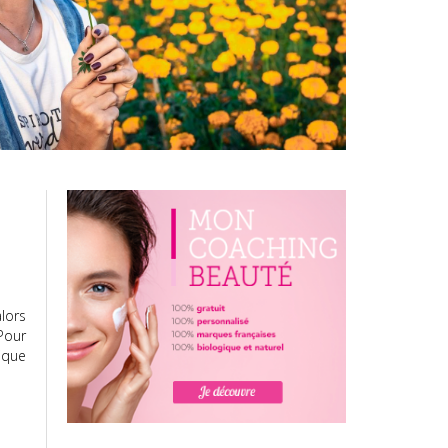
alors
Pour
ique