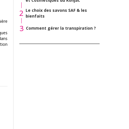
et Cosmétiques du Konjac
Le choix des savons SAF & les
2
bienfaits
ière
3
Comment gérer la transpiration ?
ques
dans
tion