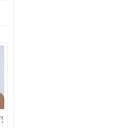
nt
 ?