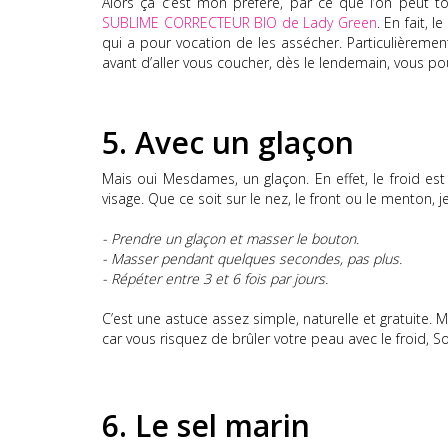
Alors
ça c
’est mon préféré, par ce que l’on peut 
SUBLIME
CORRECTEUR
BIO de Lady Green
.
En fait, le
qui a pour vocation de les assécher.
Particulièrement
avant d’aller vous coucher, dès le lendemain, vous po
5.
Avec un glaçon
Mais oui Mesdames, un glaçon.
En effet, le froid e
visage.
Que ce soit sur le nez, le front ou le menton, j
-
Prendre un glaçon et masser le bouton.
-
Masser pendant quelques secondes, pas plus.
-
Répéter entre 3 et 6 fois par
jours
.
C’est une astuce assez simple, naturelle et gratuite.
Ma
car vous risquez de brûler votre peau avec le froid, So
6.
Le sel marin