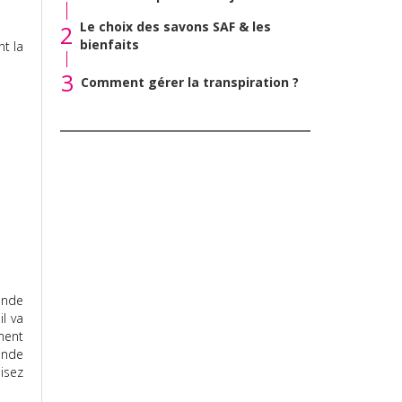
Le choix des savons SAF & les
2
bienfaits
nt la
3
Comment gérer la transpiration ?
ande
il va
ment
ande
lisez