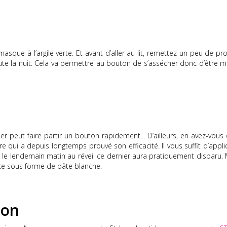
asque à l’argile verte.
Et avant d’aller au lit, remettez un peu de pr
te la nuit.
Cela va permettre au bouton de s’assécher donc d’être m
nier peut faire partir un bouton rapidement...
D’ailleurs, en avez-vous
e qui a depuis longtemps prouvé son efficacité.
Il vous suffit d’appl
et le lendemain matin au réveil ce dernier aura pratiquement disparu.
ice sous forme de
pâte
blanche.
ton