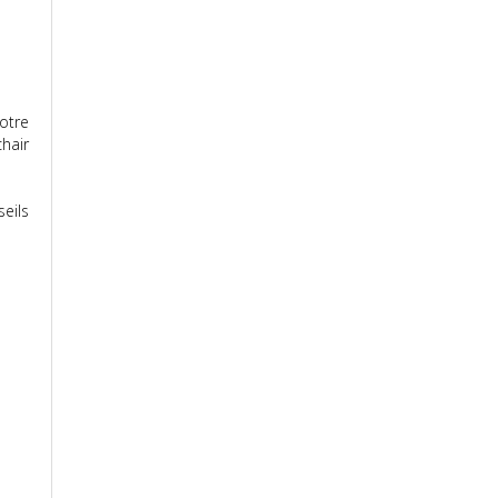
otre
hair
eils