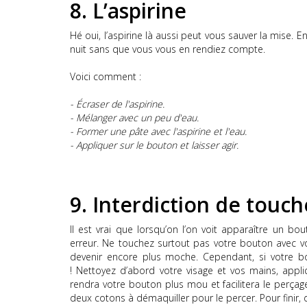
8.
L’aspirine
Hé oui, l’aspirine là aussi peut vous sauver la mise.
En 
nuit sans que vous vous en rendiez compte.
Voici comment :
-
Écraser de l'aspirine.
-
Mélanger avec un peu d'eau.
-
Former une pâte avec l'aspirine et l'eau.
-
Appliquer sur le bouton et laisser agir.
9.
Interdiction de touche
Il est vrai que lorsqu’on l’on voit apparaître un bo
erreur.
Ne touchez surtout pas votre bouton avec vo
devenir encore plus moche.
Cependant, si votre b
!
Nettoyez d’abord votre visage et vos mains,
appli
rendra votre bouton plus mou et facilitera le perçag
deux cotons à démaquiller pour le percer.
Pour finir,