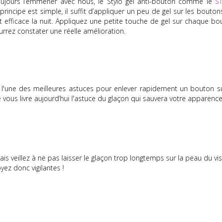
toujours l’emmener avec nous, le Stylo gel anti-bouton comme le
S
 principe est simple, il suffit d’appliquer un peu de gel sur les bouton
 efficace la nuit.
Appliquez une petite touche de gel sur chaque bo
urrez constater une réelle amélioration.
st l'une des meilleures astuces pour enlever rapidement un bouton su
e vous livre aujourd’hui l'astuce du glaçon qui sauvera votre apparence
is veillez à ne pas laisser le glaçon trop longtemps sur la peau du vi
yez donc vigilantes !