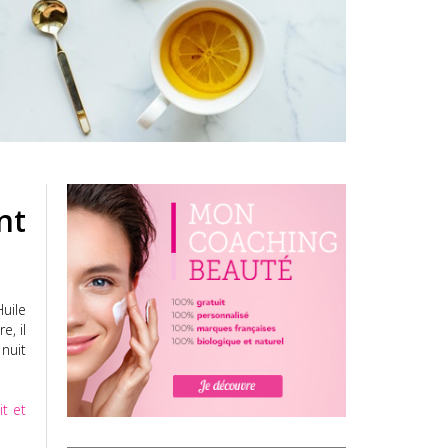
nt
uile
e, il
nuit
t et