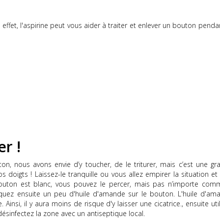
effet, l'aspirine peut vous aider à traiter et enlever un bouton penda
r !
uton, nous avons envie d’y toucher, de le triturer, mais c’est une gr
s doigts !
Laissez-le tranquille ou vous allez empirer la situation et 
outon est blanc, vous pouvez le percer, mais pas n’importe com
quez
ensuite un peu d'huile d'amande sur le bouton.
L'huile d'am
e.
Ainsi, il y aura moins de risque d'y laisser une cicatrice.
,
ensuite uti
 désinfectez la zone avec un antiseptique local.