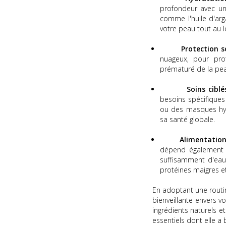
profondeur avec un
comme l'huile d'arg
votre peau tout au l
Protection s
nuageux, pour prot
prématuré de la pea
Soins ciblé
besoins spécifiques
ou des masques hyd
sa santé globale.
Alimentation
dépend également d
suffisamment d'eau 
protéines maigres et
En adoptant une routin
bienveillante envers v
ingrédients naturels e
essentiels dont elle a 