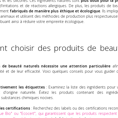
s et les silicones. Ces ingrédients naturels sont
plus doux pour la 
d'irritations et de réactions allergiques. De plus, les produits de b
lement
fabriqués de manière plus éthique et écologique
. Ils impli
s animaux et utilisent des méthodes de production plus respectueuse
ibuant ainsi à réduire votre empreinte écologique.
t choisir des produits de beau
s de beauté naturels nécessite une attention particulière
afi
ité et de leur efficacité. Voici quelques conseils pour vous guider 
ntivement les étiquettes
: Examinez la liste des ingrédients pour 
t d'origine naturelle. Évitez les produits contenant des ingrédi
 substances chimiques nocives.
es certifications
: Recherchez des labels ou des certifications recon
e Bio" ou "Ecocert", qui garantissent que les produits respectent