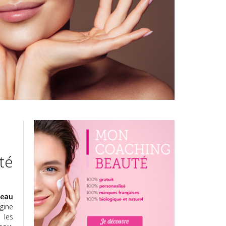
té
peau
igine
 les