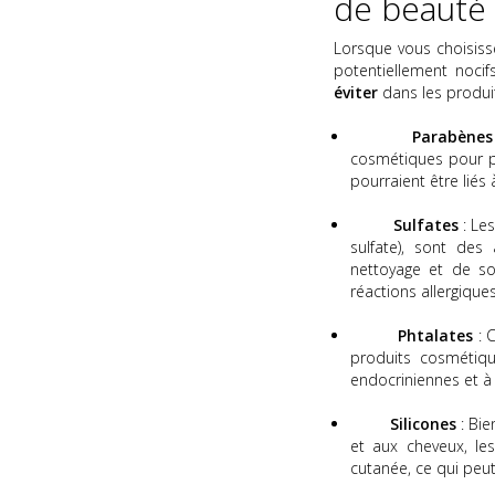
de beauté
Lorsque vous choisisse
potentiellement noci
éviter
dans les produi
Parabènes
cosmétiques pour pr
pourraient être liés
Sulfates
: Les
sulfate), sont de
nettoyage et de so
réactions allergique
Phtalates
: C
produits cosmétiqu
endocriniennes et à 
Silicones
: Bie
et aux cheveux, les
cutanée, ce qui peu