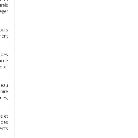
rels
éger
ours
ment
 des
acné
orer
peau
oire
mes,
ue et
c des
ents