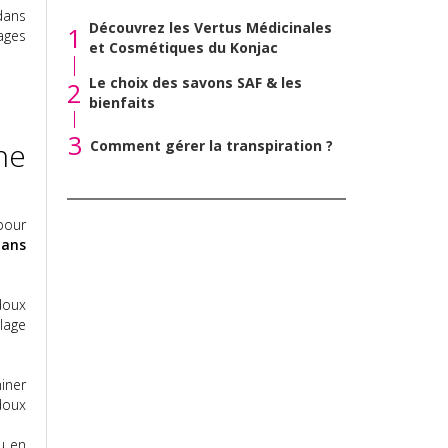
 dans
Découvrez les Vertus Médicinales
1
ages
et Cosmétiques du Konjac
Le choix des savons SAF & les
2
bienfaits
3
ne
Comment gérer la transpiration ?
pour
dans
doux
llage
iner
doux
u en