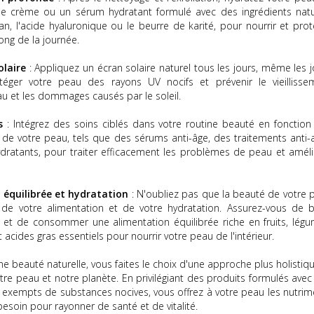
e crème ou un sérum hydratant formulé avec des ingrédients natu
an, l'acide hyaluronique ou le beurre de karité, pour nourrir et prot
ong de la journée.
olaire
: Appliquez un écran solaire naturel tous les jours, même les j
éger votre peau des rayons UV nocifs et prévenir le vieillisse
u et les dommages causés par le soleil.
s
: Intégrez des soins ciblés dans votre routine beauté en fonction
 de votre peau, tels que des sérums anti-âge, des traitements anti-
ratants, pour traiter efficacement les problèmes de peau et améli
 équilibrée et hydratation
: N'oubliez pas que la beauté de votre 
e votre alimentation et de votre hydratation. Assurez-vous de b
et de consommer une alimentation équilibrée riche en fruits, légu
 acides gras essentiels pour nourrir votre peau de l'intérieur.
e beauté naturelle, vous faites le choix d'une approche plus holistiq
otre peau et notre planète. En privilégiant des produits formulés ave
t exempts de substances nocives, vous offrez à votre peau les nutrim
besoin pour rayonner de santé et de vitalité.