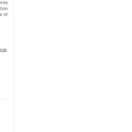
ente
tion
e et
020.