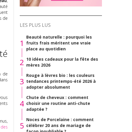
peau
,
eauté
quent
s de
LES PLUS LUS
Beauté naturelle : pourquoi les
1
fruits frais méritent une vraie
place au quotidien
té
10 idées cadeaux pour la fête des
2
mères 2026
n de
Rouge à lèvres bio : les couleurs
3
dans
tendances printemps-été 2026 à
adopter absolument
vous
Chute de cheveux : comment
4
ents
choisir une routine anti-chute
adaptée ?
Noces de Porcelaine : comment
nus,
5
célébrer 20 ans de mariage de
 des
façon inoubliable ?