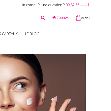
Un conseil ? Une question ?
09 82 55 44 41
Connexion
(vide)
S CADEAUX
LE BLOG