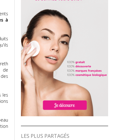
ents
es à
uits
'ils
ureth
s de
 des
 les
ions
peau
tion
LES PLUS PARTAGÉS