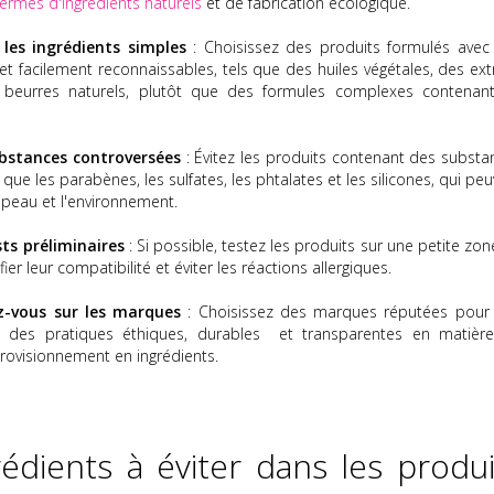
ermes d'ingrédients naturels
et de fabrication écologique.
z les ingrédients simples
: Choisissez des produits formulés avec
et facilement reconnaissables, tels que des huiles végétales, des ext
 beurres naturels, plutôt que des formules complexes contenan
ubstances controversées
: Évitez les produits contenant des substa
que les parabènes, les sulfates, les phtalates et les silicones, qui pe
 peau et l'environnement.
sts préliminaires
: Si possible, testez les produits sur une petite zo
ier leur compatibilité et éviter les réactions allergiques.
z-vous sur les marques
: Choisissez des marques réputées pour 
 des pratiques éthiques, durables et transparentes en matièr
rovisionnement en ingrédients.
rédients à éviter dans les produi