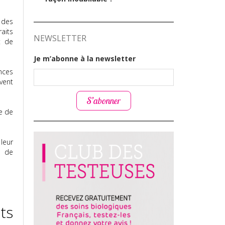
 des
raits
NEWSLETTER
t de
Je m’abonne à la newsletter
nces
uvent
S’abonner
ne de
leur
e
de
ts