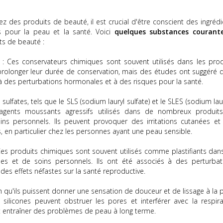
z des produits de beauté, il est crucial d'être conscient des ingrédi
fs pour la peau et la santé. Voici
quelques substances courant
ts de beauté :
: Ces conservateurs chimiques sont souvent utilisés dans les prod
olonger leur durée de conservation, mais des études ont suggéré qu
 à des perturbations hormonales et à des risques pour la santé.
 sulfates, tels que le SLS (sodium lauryl sulfate) et le SLES (sodium la
s agents moussants agressifs utilisés dans de nombreux produit
ins personnels. Ils peuvent provoquer des irritations cutanées et
s, en particulier chez les personnes ayant une peau sensible.
es produits chimiques sont souvent utilisés comme plastifiants dans
es et de soins personnels. Ils ont été associés à des perturbat
des effets néfastes sur la santé reproductive.
n qu'ils puissent donner une sensation de douceur et de lissage à la 
 silicones peuvent obstruer les pores et interférer avec la respira
t entraîner des problèmes de peau à long terme.