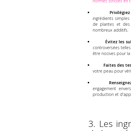
normes strictes en t
Privilégie
ingrédients simples 
de plantes et des
nombreux additifs.
Évitez les s
controversées telles 
être nocives pour la
Faites des te
votre peau pour vérif
Renseigne
engagement envers
production et d'app
3. Les ing