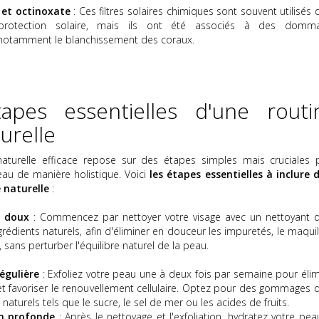
et octinoxate
: Ces filtres solaires chimiques sont souvent utilisés
protection solaire, mais ils ont été associés à des domm
notamment le blanchissement des coraux.
apes essentielles d'une routi
urelle
aturelle efficace repose sur des étapes simples mais cruciales 
au de manière holistique. Voici
les étapes essentielles à inclure 
 naturelle
:
 doux
: Commencez par nettoyer votre visage avec un nettoyant 
rédients naturels, afin d'éliminer en douceur les impuretés, le maqui
 sans perturber l'équilibre naturel de la peau.
égulière
: Exfoliez votre peau une à deux fois par semaine pour élim
 et favoriser le renouvellement cellulaire. Optez pour des gommages 
naturels tels que le sucre, le sel de mer ou les acides de fruits.
n profonde
: Après le nettoyage et l'exfoliation, hydratez votre pea