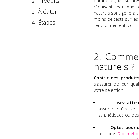
2- Produits
parabènes, les sulfate
réduisant les risques 
3-
À éviter
naturels sont généra
moins de tests sur le
4- Étapes
l'environnement, contr
2. Commen
naturels ?
Choisir des produit
s'assurer de leur qual
votre sélection :
Lisez atte
assurer qu'ils son
synthétiques ou des
Optez pour d
tels que
"Cosmétiqu