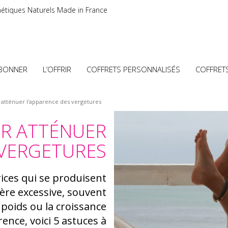
étiques Naturels Made in France
ABONNER
L’OFFRIR
COFFRETS PERSONNALISÉS
COFFRET
 atténuer l'apparence des vergetures
UR ATTÉNUER
 VERGETURES
rices qui se produisent
ière excessive, souvent
 poids ou la croissance
ence, voici 5 astuces à