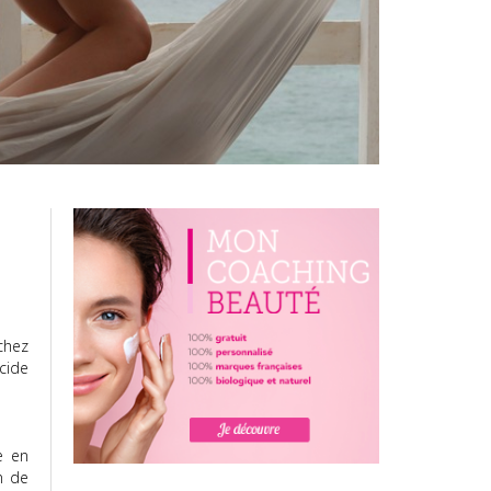
chez
cide
e en
n de