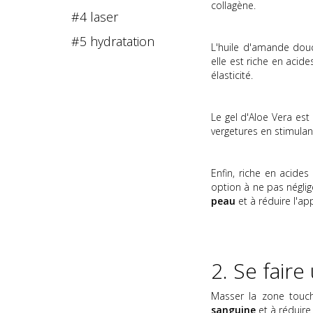
collagène.
#4 laser
#5 hydratation
L'huile d'amande douc
elle est riche en acid
élasticité.
Le gel d'Aloe Vera est
vergetures en stimulan
Enfin, riche en acides
option à ne pas négli
peau
et à réduire l'ap
2. Se fair
Masser la zone touc
sanguine
et à réduire