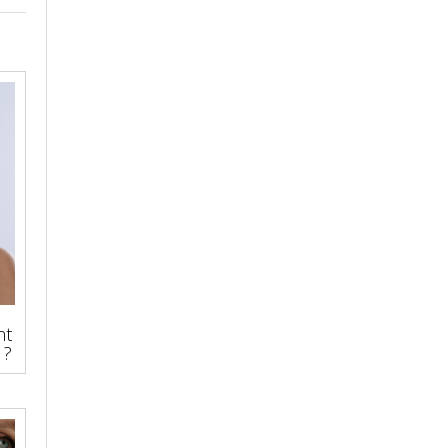
nt
 ?