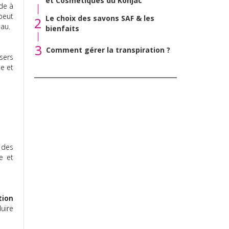
et Cosmétiques du Konjac
de à
 peut
Le choix des savons SAF & les
2
eau.
bienfaits
3
Comment gérer la transpiration ?
asers
le et
 des
e et
tion
uire