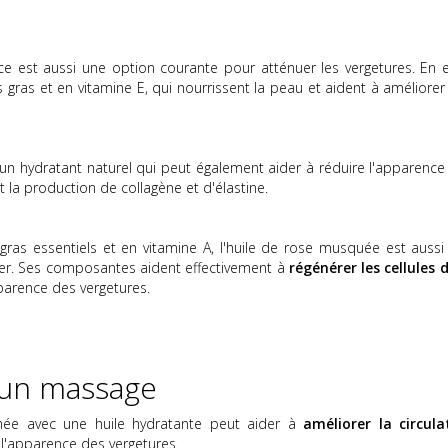
e est aussi une option courante pour atténuer les vergetures. En ef
es gras et en vitamine E, qui nourrissent la peau et aident à améliore
 un hydratant naturel qui peut également aider à réduire l'apparence
t la production de collagène et d'élastine.
 gras essentiels et en vitamine A, l'huile de rose musquée est aussi
ger. Ses composantes aident effectivement à
régénérer les cellules d
parence des vergetures.
e un massage
hée avec une huile hydratante peut aider à
améliorer la circula
 l'apparence des vergetures.