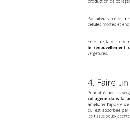
production de collagè
Par ailleurs, cette m
cellules mortes et e
En outre, la microder
le renouvellement ce
vergetures.
4. Faire un
Pour atténuer les verg
collagène dans la p
améliorer l'apparence
qui est absorbée par
les tissus sous-jacents