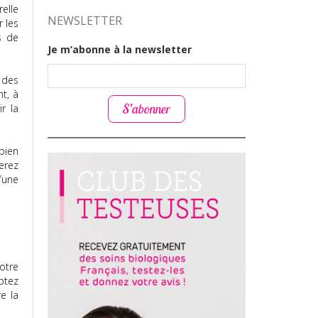
elle
NEWSLETTER
r les
s de
Je m’abonne à la newsletter
 des
nt, à
S’abonner
r la
bien
erez
’une
otre
ptez
e la