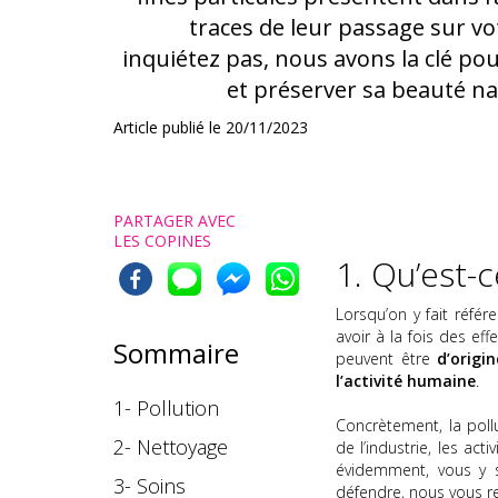
traces de leur passage sur vo
inquiétez pas, nous avons la clé po
et préserver sa beauté nat
Article publié le
20/11/2023
PARTAGER AVEC
LES COPINES
1. Qu’est-c
Lorsqu’on y fait référ
avoir à la fois des ef
Sommaire
peuvent être
d’origi
l’activité humaine
.
1-
Pollution
Concrètement, la pollu
2-
Nettoyage
de l’industrie, les act
évidemment, vous y 
3-
Soins
défendre, nous vous r