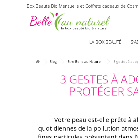
Box Beauté Bio Mensuelle et Coffrets cadeaux de Cosm
LA BOX BEAUTÉ
S’
Blog
Etre Belle au Naturel
3 gestes à adop
3 GESTES À A
PROTÉGER SA
Votre peau est-elle prête à a
quotidiennes de la pollution atmos
fines particules présentent dans l’