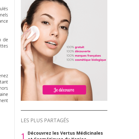
ulés
nnels
ance
n de
ettes
enez
tant
hors
aine
ment
LES PLUS PARTAGÉS
Découvrez les Vertus Médicinales
1