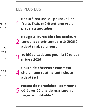
LES PLUS LUS
Beauté naturelle : pourquoi les
1
e la
fruits frais méritent une vraie
à un
place au quotidien
 qui
Rouge à lèvres bio : les couleurs
2
tendances printemps-été 2026 à
adopter absolument
oirs
,
 ces
10 idées cadeaux pour la fête des
3
eau,
mères 2026
Chute de cheveux : comment
4
c pas
choisir une routine anti-chute
e le
adaptée ?
tion,
Noces de Porcelaine : comment
5
célébrer 20 ans de mariage de
façon inoubliable ?