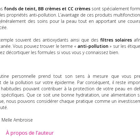
ins
fonds de teint, BB crèmes et CC crèmes
sont spécialement form
 des propriétés anti-pollution. L’avantage de ces produits multifonctio
 généralement des soins pour la peau tout en apportant une couvr
cée.
xemple souvent des antioxydants ainsi que des
filtres solaires
afi
utanée. Vous pouvez trouver le terme «
anti-pollution
» sur les étiqu
z décortiquer les formules si vous vous y connaissez bien.
utine personnelle prend tout son sens à mesure que vous pr
t de la pollution sur votre épiderme. Par conséquent, il reste impor
es habitudes pouvant contribuer à la protection de votre peau en de
 spécifiques. Que ce soit une bonne hydratation, une alimentation s
ique, nous pouvons considérer chaque pratique comme un investisse
uté.
é
Melle Ambroise
À propos de l’auteur