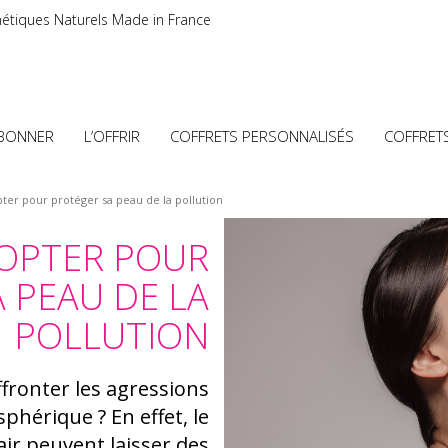
étiques Naturels Made in France
ABONNER
L’OFFRIR
COFFRETS PERSONNALISÉS
COFFRET
ter pour protéger sa peau de la pollution
DOPTER POUR
 PEAU DE LA
POLLUTION
ffronter les agressions
phérique ? En effet, le
air peuvent laisser des