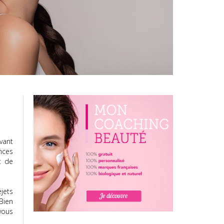
vant
nces
t de
jets
 Bien
vous