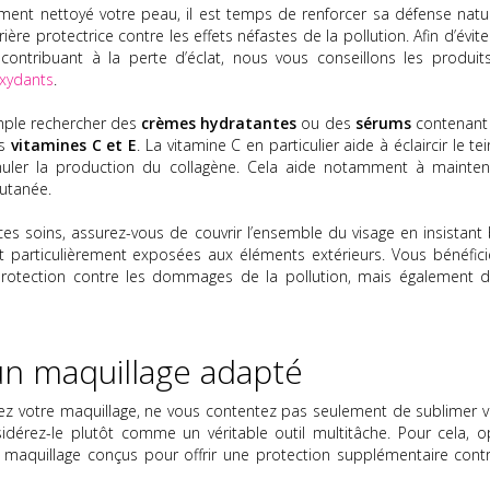
ment nettoyé votre peau, il est temps de renforcer sa défense natur
ère protectrice contre les effets néfastes de la pollution. Afin d’évite
ontribuant à la perte d’éclat, nous vous conseillons les produit
oxydants
.
ple rechercher des
crèmes hydratantes
ou des
sérums
contenant
es
vitamines C et E
. La vitamine C en particulier aide à éclaircir le tei
imuler la production du collagène. Cela aide notamment à mainteni
cutanée.
ces soins, assurez-vous de couvrir l’ensemble du visage en insistant 
t particulièrement exposées aux éléments extérieurs. Vous bénéfici
 protection contre les dommages de la pollution, mais également d
 un maquillage adapté
ez votre maquillage, ne vous contentez pas seulement de sublimer v
dérez-le plutôt comme un véritable outil multitâche. Pour cela, o
maquillage conçus pour offrir une protection supplémentaire contr