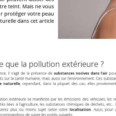
tre teint. Mais ne vous
ur protéger votre peau
urelle dans cet article
e que la pollution extérieure ?
ence, il s’agit de la présence de
substances nocives dans l’air
pou
fets sur la santé humaine, mais aussi sur l’environnement. Ces substa
ne naturelle
, cependant, dans la plupart des cas, elles proviennen
tion extérieure se manifeste par les émissions des véhicules, les re
ivités liées à l’agriculture, les substances chimiques de déchets, etc…
serez plus ou moins sujet selon votre
localisation
. Aussi, pour 
ecommandons de suivre les points suivants.